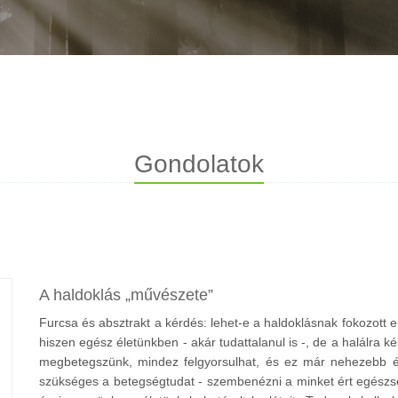
Gondolatok
A haldoklás
művészete
Furcsa és absztrakt a kérdés: lehet-e a haldoklásnak fokozott
hiszen egész életünkben - akár tudattalanul is -, de a halálra k
megbetegszünk, mindez felgyorsulhat, és ez már nehezebb él
szükséges a betegségtudat - szembenézni a minket ért egészs