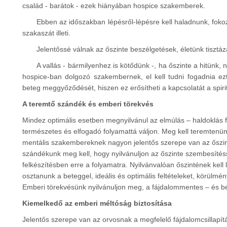
család - barátok - ezek hiányában hospice szakemberek.
Ebben az időszakban lépésről-lépésre kell haladnunk, fokoz
szakaszát illeti.
Jelentőssé válnak az őszinte beszélgetések, életünk tisztáz
A vallás - bármilyenhez is kötődünk -, ha őszinte a hitünk
hospice-ban dolgozó szakembernek, el kell tudni fogadnia ezt
beteg meggyőződését, hiszen ez erősítheti a kapcsolatát a spirit
A teremtő szándék és emberi törekvés
Mindez optimális esetben megnyilvánul az elmúlás – haldoklás 
természetes és elfogadó folyamattá váljon. Meg kell teremtenünk
mentális szakembereknek nagyon jelentős szerepe van az őszi
szándékunk meg kell, hogy nyilvánuljon az őszinte szembesítés
felkészítésben erre a folyamatra. Nyilvánvalóan őszintének kel
osztanunk a beteggel, ideális és optimális feltételeket, körülmé
Emberi törekvésünk nyilvánuljon meg, a fájdalommentes – és bé
Kiemelkedő az emberi méltóság biztosítása
Jelentős szerepe van az orvosnak a megfelelő fájdalomcsillapít