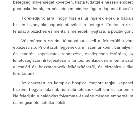
betegség milyenségét követően, tiszta tudattal élhessen embertá
gondoskodnunk, természetesen mindez függ a daganat típusától
Törekedjünk arra, hogy friss és új ingerek érjék a hátral
hiszen bizonytalanságunk áttevődik a betegre. Fontos a sze
feladat a pszichés és mentális menedék nyújtása, a pozitív gon
Véleményem szerint támogatnunk kell a felmerülő kívánság
étkezést stb. Prioritások legyenek a mi szemünkben, bármilyen t
és ismerősi kapcsolatok rendezése, esetlegesen lezárása, az
lehetőség szerinti teljesítése is fontos. Senkinek nem lenne 
a család és hozzátartozók felkészítéséről, és biztosítsuk őke
fordítanunk.
Az összetett és komplex hospice csoport tagjai, képesek 
hiszem, hogy a halálnak nem büntetésnek kell lennie, hanem m
Ne feledjük: a haldoklás folyamata és vége minden embernél má
és megismételhetetlen lélek!