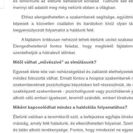
és ismernünk az életünk behatárolt korlátait. Tudnunk kell e
mennyi idő adatott meg még nekünk ebben a világban.
Ehhez elengedhetetlen a szakemberek segítsége, együttműk
képesek a közvetlen családon és barátokon kívül olyan tá
kiegyensúlyozott folyamatot a halálunk felé.
A fájdalom kritikusan nehézzé teheti életünk utolsó szaka
Elengedhetetlenül fontos feladat, hogy megfelelő fájdalomc
szentelhetjük a hátralevő időnket.
Mitől válhat
művészivé
az elmúlásunk?
Egyesek élete tele van nehézségekkel és zaklatott élethelyzet
mindez fokozottá válhat. Emiatt fontos a hospice szakemberek mi
szakembereknek pszichológiai képzésben kell részesülniük, de
szakképzett szakemberek - pszichológusok vagy pszichiáterek j
alkotó célú emberi igyekezet, teremtő szándék, emberi törekvés
Miként kapcsolódhat mindez a haldoklás folyamatához?
Életünk valóban a teremtésről szól, a befejezése egyfajta törek
másság, amely felé haladunk, és elkerülhetetlen folyamat. Sze
és talán alkotó tevékenysége. Fontos, hogy mindezzel ne egyedü