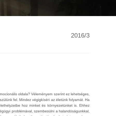
2016/3
 emocionális oldala? Véleményem szerint ez lehetséges,
észülünk fel. Mindez végigkíséri az életünk folyamát. Ha
ethelyzetbe hoz minket és környezetünket is. Ehhez
égügyi problémával, szembesülni a halandóságunkkal,