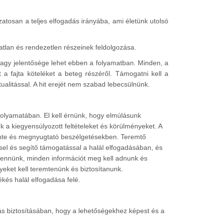
atosan a teljes elfogadás irányába, ami életünk utolsó
atlan és rendezetlen részeinek feldolgozása.
, nagy jelentősége lehet ebben a folyamatban. Minden, a
 a fajta köteléket a beteg részéről. Támogatni kell a
ualitással. A hit erejét nem szabad lebecsülnünk.
folyamatában. El kell érnünk, hogy elmúlásunk
 a kiegyensúlyozott feltételeket és körülményeket. A
nte és megnyugtató beszélgetésekben. Teremtő
sel és segítő támogatással a halál elfogadásában, és
l lennünk, minden információt meg kell adnunk és
nyeket kell teremtenünk és biztosítanunk.
kés halál elfogadása felé.
ás biztosításában, hogy a lehetőségekhez képest és a