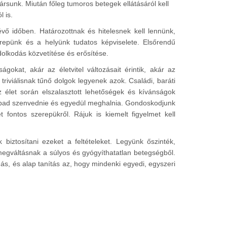
rsunk. Miután főleg tumoros betegek ellátásáról kell
 is.
évő időben. Határozottnak és hitelesnek kell lennünk,
repünk és a helyünk tudatos képviselete. Elsőrendű
dolkodás közvetítése és erősítése.
okat, akár az életvitel változásait érintik, akár az
riviálisnak tűnő dolgok legyenek azok. Családi, baráti
 élet során elszalasztott lehetőségek és kívánságok
szabad szenvednie és egyedül meghalnia. Gondoskodjunk
t fontos szerepükről. Rájuk is kiemelt figyelmet kell
biztosítani ezeket a feltételeket. Legyünk őszinték,
egváltásnak a súlyos és gyógyíthatatlan betegségből.
s, és alap tanítás az, hogy mindenki egyedi, egyszeri