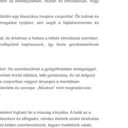
bben az élethelyzetben, tisztán és öntudatosan, hogy
ödni egy klasszikus hospice csoporttal. Ők tudnak és
mogatást nyújtani, ami segíti a fájdalommentes és
szát, és ártalmas a hatása a békés elmúlással szemben.
sillapítást kaphassunk, így tiszta gondolatainknak
ekkel. Ha szembesülnek a gyógyíthatatlan betegséggel,
nket érintő ellátása, lelki gondozása. Az ott dolgozó
 a csoportban nagyon lényeges a mentálisan
elenléte és szerepe.
Művészi
mint meghatározás:
.
vésként fogható fel a másság irányába. A halál az a
mbenézni és elfogadni, mindez életünk utolsó törekvése
l kelljen szembesülnünk, legyen mellettünk valaki,