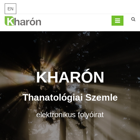
EN
Mobil
menü
KHARÓN
Thanatológiai Szemle
elektronikus folyóirat