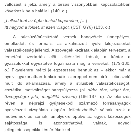
változást is jelzi, amely a társas viszonyokban, kapcsolatokban
következik be a halállal. (140. o.)
„Lelked fent az égbe tested koporsóba, […]
Itt hagyod a földet, itt ezen világot,
(CST: GY6) (133. o.)
A búcsúzó/búcsúztató versek hangvétele ünnepélyes,
emelkedett és formális, az alkalmazott nyelvi kifejezéseiket
választékosság jellemzi. A szövegek kézirataik alapján tervezett, a
temetési szertartás előtt elkészített írások, a kántor a
gyászolókkal egyeztetve fogalmazta meg a verseket. (179-180.
o.) Figyelemre méltó jellegzetesség bennük az – ekkor már a
nyelvi gyakorlatban funkcionális szereppel nem bíró - elbeszélő
múlt idő alkalmazása, amely a stílusbeli választékosságot,
esztétikai motiváltságot hangsúlyozza (pl.
sírba tére, véget ére,
özvegységre juta, megállítá szívem
) (186-187. o). Az elemzés
révén a néprajzi gyűjtésekből származó forrásanyagok
nyelvészeti vizsgálata alapján felfedezhetővé válnak azok a
motívumok és sémák, amelyekre épülve az egyes közösségek
sajátosságai is azonosíthatóvá válnak, egyedi
jellegzetességeikkel és értékeikkel.