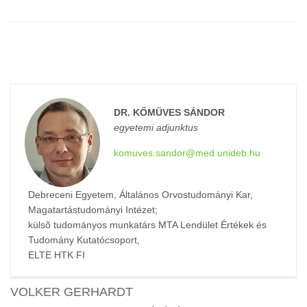
DR. KŐMÜVES SÁNDOR
egyetemi adjunktus
komuves.sandor@med.unideb.hu
Debreceni Egyetem, Általános Orvostudományi Kar,
Magatartástudományi Intézet;
külsõ tudományos munkatárs MTA Lendület Értékek és
Tudomány Kutatócsoport,
ELTE HTK FI
VOLKER GERHARDT