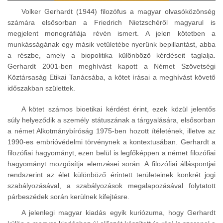
Volker Gerhardt (1944) filozófus a magyar olvasóközönség
számára elsősorban a Friedrich Nietzschéről magyarul is
megjelent monográfiája révén ismert. A jelen kötetben a
munkásságának egy másik vetületébe nyerünk bepillantást, abba
a részbe, amely a biopolitika különböző kérdéseit taglalja.
Gerhardt 2001-ben meghívást kapott a Német Szövetségi
Köztársaság Etikai Tanácsába, a kötet írásai a meghívást követő
időszakban születtek.
A kötet számos bioetikai kérdést érint, ezek közül jelentős
súly helyeződik a személy státuszának a tárgyalására, elsősorban
a német Alkotmánybíróság 1975-ben hozott ítéletének, illetve az
1990-es embrióvédelmi törvénynek a kontextusában. Gerhardt a
filozófiai hagyományt, ezen belül is legfőképpen a német filozófiai
hagyományt mozgósítja elemzései során. A filozófiai álláspontjai
rendszerint az élet különböző érintett területeinek konkrét jogi
szabályozásával, a szabályozások megalapozásával folytatott
párbeszédek során kerülnek kifejtésre.
A jelenlegi magyar kiadás egyik kuriózuma, hogy Gerhardt