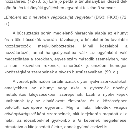
hozzáférés. (72-73. o.) Erre jó példa a tanulmányban idézett dél-
gömöri és felsőnyéki gyűjtésben egyaránt fellelhető verssor:
„Éntőlem az ő nevében végbúcsúját vegyétek”
(DG3: FK33) (72.
o.)
A búcsúztatás során megjelenő hierarchia alapja az elhunyt
és a tőle búcsúzók szociális távolsága, a közelebbi és távolabbi
hozzátartozók megkülönböztetése. Minél közelebbi a
hozzátartozó, annál hangsúlyosabbá válik az egyénként való
megszólítása a sorokban, egyes szám második személyben, míg
a nem közvetlen rokonok, ismerősök jellemzően homogén
közösségként szerepelnek a távozó búcsúszavaiban. (99. o.)
A versek jellemzően tartalmaznak olyan nyelvi szerkezeteket,
amelyekben az elhunyt vagy akár a gyászolók növényi
metaforikus kifejezésekben szerepelnek. Ezek a nyelvi képek
utalhatnak így az elhalálozott életkorára és a közösségben
betöltött szerepére egyaránt. Míg a fiatal felnőttek
virágos
növény/virágszál
-ként szerepelnek, akit idejekorán ragadott el a
halál, az idősebbeknél gyakoribb a
fa
képének megjelenése,
rámutatva a kiteljesedett életre, annak gyümölcseivel is.