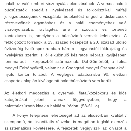
halálhoz való emberi viszonyulás elemzésének. A verses halotti
búcsúztatók speciális nyelvészeti és folklorisztikai műfaji
jellegzetességeinek vizsgálata betekintést enged a diskurzusok
résztvevőinek egymáshoz és a halál eseményéhez való
viszonyulásába, rávilágítva arra a szociális és történeti
kontextusra is, amelyben a búcsúztató versek keletkeztek. A
feldolgozott források a 19. század közepétől a 20. század utolsó
évtizedéig ívelő spektrumban három - egymástól földrajzilag és
nyelvjárás szerint is jól elkülönülő kéziratos néprajzi gyűjtésben
fennmaradt - korpuszból származnak: Dél-Gömörből, a Tolna
megyei Felsőnyékről, valamint a Csongrád megyei Csanytelekről,
nyolc kántor tollából. A végleges adatbázisba 90, életkori
csoportok alapján kiválogatott halottbúcsúztató vers került.
Az életkori megoszlás a gyermek, fiatal/középkorú és idős
kategóriákat jelenti, annak függvényében, hogy a
halottbúcsúztató kinek a halálára íródott. (58-61. o)
A könyv felépítése lehetőséget ad az elsősorban kvalitatív
szempontú, ám kvantitatív részeket is magában foglaló elemzés
szisztematikus követésére. A fejezetek végigviszik az olvasót a