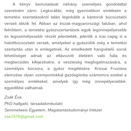
A könyv bemutatását néhány személyes gondolattal
szeretném zárni. Legkorábbi, még gyermekkori emlékeim a
temetési szertatásokról talán leginkább a kántorok búcsúztatói
verseit idézik fel. Abban az észak-magyarországi faluban, ahol
felnőttem, a temetési gyászszertartások egyik legünnepélyesebb
és legszemélyesebb részét jelentették, jelentik a mai napig is a
halottbúcsúztató versek, amelyeket a gyászolók még a temetési
szertartás után is emlegetnek. Az emelkedett hangvételű sorok
lehetőséget adnak az eltávozott életéért való hála és
megbecsülés kifejezésére, a veszteség megfogalmazására, a
személyes búcsúra, a gyász megélésére. Krizsai Fruzsina
elemzése olyan szempontokkal gazdagította számomra ezeket a
személyes emlékeket, amelyek így még ünnepélyesebbé,
egyedibbé válhatnak.
Zsák Éva
PhD hallgató, társadalomkutató
Semmelweis Egyetem, Magatartástudományi Intézet
zse1976@gmail.com