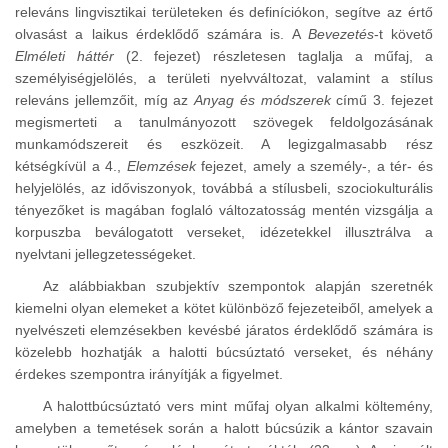
releváns lingvisztikai területeken és definíciókon, segítve az értő
olvasást a laikus érdeklődő számára is. A
Bevezetés
-t követő
Elméleti háttér
(2. fejezet) részletesen taglalja a műfaj, a
személyiségjelölés, a területi nyelvváltozat, valamint a stílus
releváns jellemzőit, míg az
Anyag és módszerek
című 3. fejezet
megismerteti a tanulmányozott szövegek feldolgozásának
munkamódszereit és eszközeit. A legizgalmasabb rész
kétségkívül a 4.,
Elemzések
fejezet, amely a személy-, a tér- és
helyjelölés, az időviszonyok, továbbá a stílusbeli, szociokulturális
tényezőket is magában foglaló változatosság mentén vizsgálja a
korpuszba beválogatott verseket, idézetekkel illusztrálva a
nyelvtani jellegzetességeket.
Az alábbiakban szubjektív szempontok alapján szeretnék
kiemelni olyan elemeket a kötet különböző fejezeteiből, amelyek a
nyelvészeti elemzésekben kevésbé járatos érdeklődő számára is
közelebb hozhatják a halotti búcsúztató verseket, és néhány
érdekes szempontra irányítják a figyelmet.
A halottbúcsúztató vers mint műfaj olyan alkalmi költemény,
amelyben a temetések során a halott búcsúzik a kántor szavain