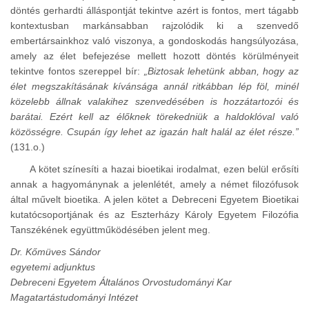
döntés gerhardti álláspontját tekintve azért is fontos, mert tágabb
kontextusban markánsabban rajzolódik ki a szenvedő
embertársainkhoz való viszonya, a gondoskodás hangsúlyozása,
amely az élet befejezése mellett hozott döntés körülményeit
tekintve fontos szereppel bír:
„Biztosak lehetünk abban, hogy az
élet megszakításának kívánsága annál ritkábban lép föl, minél
közelebb állnak valakihez szenvedésében is hozzátartozói és
barátai. Ezért kell az élőknek törekedniük a haldoklóval való
közösségre. Csupán így lehet az igazán halt halál az élet része.”
(131.o.)
A kötet színesíti a hazai bioetikai irodalmat, ezen belül erősíti
annak a hagyománynak a jelenlétét, amely a német filozófusok
által művelt bioetika. A jelen kötet a Debreceni Egyetem Bioetikai
kutatócsoportjának és az Eszterházy Károly Egyetem Filozófia
Tanszékének együttműködésében jelent meg.
Dr. Kőmüves Sándor
egyetemi adjunktus
Debreceni Egyetem Általános Orvostudományi Kar
Magatartástudományi Intézet