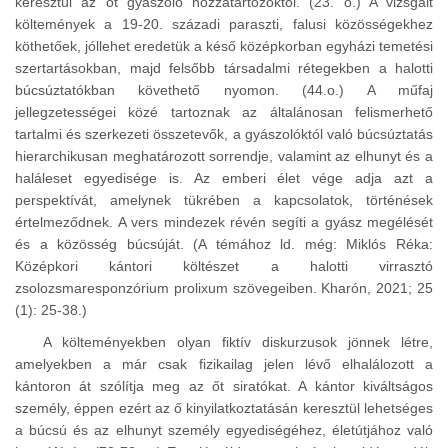
keresztül az őt gyászoló hozzátartozóktól. (23. o.) A vizsgált
költemények a 19-20. századi paraszti, falusi közösségekhez
köthetőek, jóllehet eredetük a késő középkorban egyházi temetési
szertartásokban, majd felsőbb társadalmi rétegekben a halotti
búcsúztatókban követhető nyomon. (44.o.) A műfaj
jellegzetességei közé tartoznak az általánosan felismerhető
tartalmi és szerkezeti összetevők, a gyászolóktól való búcsúztatás
hierarchikusan meghatározott sorrendje, valamint az elhunyt és a
haláleset egyedisége is. Az emberi élet vége adja azt a
perspektívát, amelynek tükrében a kapcsolatok, történések
értelmeződnek. A vers mindezek révén segíti a gyász megélését
és a közösség búcsúját. (A témához ld. még: Miklós Réka:
Középkori kántori költészet a halotti virrasztó
zsolozsmaresponzórium prolixum szövegeiben. Kharón, 2021; 25
(1): 25-38.)
A költeményekben olyan fiktív diskurzusok jönnek létre,
amelyekben a már csak fizikailag jelen lévő elhalálozott a
kántoron át szólítja meg az őt siratókat. A kántor kiváltságos
személy, éppen ezért az ő kinyilatkoztatásán keresztül lehetséges
a búcsú és az elhunyt személy egyediségéhez, életútjához való