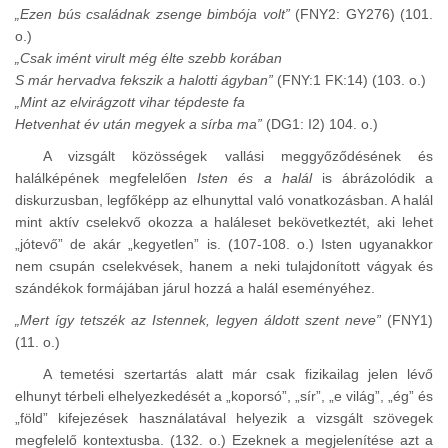
„Ezen bús családnak zsenge bimbója volt”
(FNY2: GY276) (101.
o.)
„Csak imént virult még élte szebb korában
S már hervadva fekszik a halotti ágyban”
(FNY:1 FK:14) (103. o.)
„Mint az elvirágzott vihar tépdeste fa
Hetvenhat év után megyek a sírba ma”
(DG1: I2) 104. o.)
A vizsgált közösségek vallási meggyőződésének és
halálképének megfelelően
Isten és a halál
is ábrázolódik a
diskurzusban, legfőképp az elhunyttal való vonatkozásban. A halál
mint aktív cselekvő okozza a haláleset bekövetkeztét, aki lehet
„jótevő” de akár „kegyetlen” is. (107-108. o.) Isten ugyanakkor
nem csupán cselekvések, hanem a neki tulajdonított vágyak és
szándékok formájában járul hozzá a halál eseményéhez.
„Mert így tetszék az Istennek, legyen áldott szent neve”
(FNY1)
(11. o.)
A temetési szertartás alatt már csak fizikailag jelen lévő
elhunyt térbeli elhelyezkedését a „koporsó”, „sír”, „e világ”, „ég” és
„föld” kifejezések használatával helyezik a vizsgált szövegek
megfelelő kontextusba. (132. o.) Ezeknek a megjelenítése azt a