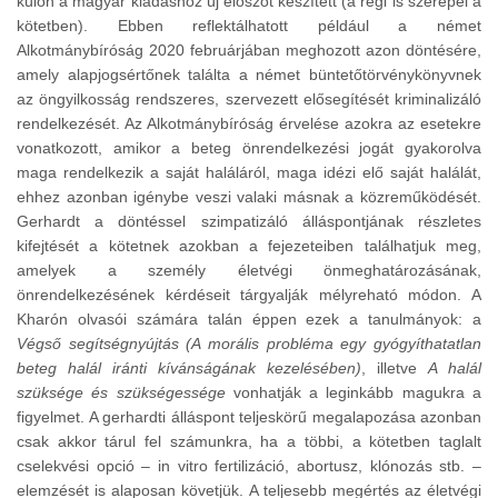
külön a magyar kiadáshoz új előszót készített (a régi is szerepel a
kötetben). Ebben reflektálhatott például a német
Alkotmánybíróság 2020 februárjában meghozott azon döntésére,
amely alapjogsértőnek találta a német büntetőtörvénykönyvnek
az öngyilkosság rendszeres, szervezett elősegítését kriminalizáló
rendelkezését. Az Alkotmánybíróság érvelése azokra az esetekre
vonatkozott, amikor a beteg önrendelkezési jogát gyakorolva
maga rendelkezik a saját haláláról, maga idézi elő saját halálát,
ehhez azonban igénybe veszi valaki másnak a közreműködését.
Gerhardt a döntéssel szimpatizáló álláspontjának részletes
kifejtését a kötetnek azokban a fejezeteiben találhatjuk meg,
amelyek a személy életvégi önmeghatározásának,
önrendelkezésének kérdéseit tárgyalják mélyreható módon. A
Kharón olvasói számára talán éppen ezek a tanulmányok: a
Végső segítségnyújtás (A morális probléma egy gyógyíthatatlan
beteg halál iránti kívánságának kezelésében)
, illetve
A halál
szüksége és szükségessége
vonhatják a leginkább magukra a
figyelmet. A gerhardti álláspont teljeskörű megalapozása azonban
csak akkor tárul fel számunkra, ha a többi, a kötetben taglalt
cselekvési opció – in vitro fertilizáció, abortusz, klónozás stb. –
elemzését is alaposan követjük. A teljesebb megértés az életvégi