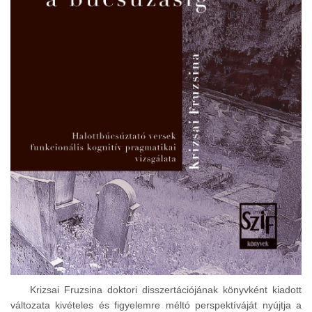
Krizsai Fruzsina doktori disszertációjának könyvként kiadott
változata kivételes és figyelemre méltó perspektíváját nyújtja a