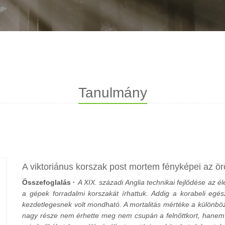
Tanulmány
A viktoriánus korszak post mortem fényképei az ö
Összefoglalás ·
A XIX. századi Anglia technikai fejlődése az é
a gépek forradalmi korszakát írhattuk. Addig a korabeli 
kezdetlegesnek volt mondható. A mortalitás mértéke a különbö
nagy része nem érhette meg nem csupán a felnőttkort, hanem