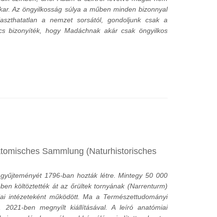
kar. Az öngyilkosság súlya a műben minden bizonnyal
szthatatlan a nemzet sorsától, gondoljunk csak a
s bizonyíték, hogy Madáchnak akár csak öngyilkos
natomisches Sammlung (Naturhistorisches
i gyűjteményét 1796-ban hozták létre. Mintegy 50 000
-ben költöztették át az őrültek tornyának (Narrenturm)
triai intézeteként működött. Ma a Természettudományi
 2021-ben megnyílt kiállításával. A leíró anatómiai