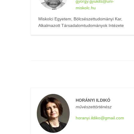
gyorgy.gyukits@uni-
miskolc.hu
Miskolci Egyetem, Bölcsészettudományi Kar,
Alkalmazott Társadalomtudományok Intézete
HORÁNYI ILDIKÓ
művészettörténész
horanyi.ildiko@gmail.com