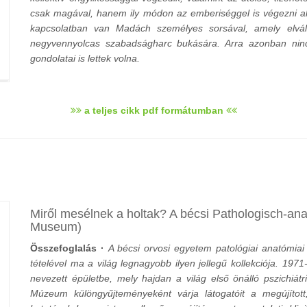
csak magával, hanem ily módon az emberiséggel is végezni a
kapcsolatban van Madách személyes sorsával, amely elvála
negyvennyolcas szabadságharc bukására. Arra azonban ninc
gondolatai is lettek volna.
a teljes cikk pdf formátumban
Miről mesélnek a holtak? A bécsi Pathologisch-a
Museum)
Összefoglalás ·
A bécsi orvosi egyetem patológiai anatómia
tételével ma a világ legnagyobb ilyen jellegű kollekciója. 1971
nevezett épületbe, mely hajdan a világ első önálló pszichiá
Múzeum különgyűjteményeként várja látogatóit a megújított,