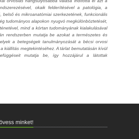
ikai orvoslás hangsúlyosabbá válása indította el azt a
szerezésével, okaik felderítésével a patológia, a
, belső és mikroanatómiai szerkezetének, funkcionális
gség tudományos alapokon nyugvó megkülönböztetését,
örténetével, mind a kórtan tudományának kialakulásával
apján rendszerben mutatja be azokat a természetes és
elyek a betegségek tanulmányozását a bécsi orvosi
a kiállítás megtekintéséhez. A tárlat bemutatásán kívül
szefüggéseit mutatja be, így hozzájárul a látottak
övess minket!