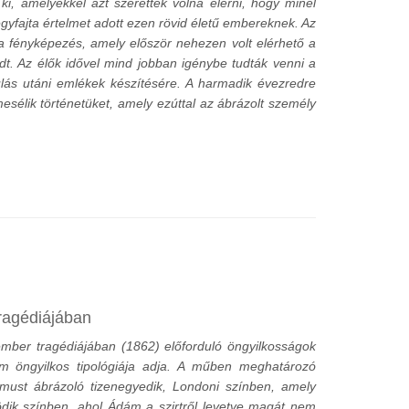
 ki, amelyekkel azt szerették volna elérni, hogy minél
egyfajta értelmet adott ezen rövid életű embereknek. Az
a fényképezés, amely először nehezen volt elérhető a
edt. Az élők idővel mind jobban igénybe tudták venni a
ás utáni emlékek készítésére. A harmadik évezredre
élik történetüket, amely ezúttal az ábrázolt személy
ragédiájában
ber tragédiájában (1862) előforduló öngyilkosságok
eim öngyilkos tipológiája adja. A műben meghatározó
zmust ábrázoló tizenegyedik, Londoni színben, amely
ötödik színben, ahol Ádám a szirtről levetve magát nem