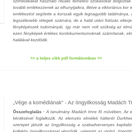
szimbolikákat használó rituális temetési szokásokat dolgoztak
tovább emlékezzenek az elhunytjaikra, illetve a viktoriánus kor 
emlékezést segítette a korszak egyik legnagyobb találmánya, 
legszélesebb rétegek számára, de a halál utáni fotózás elterj
fényképészek tudományát, így már nem volt szükség az elmúl
ezen fényképek értékes kordokumentumoknak számítanak, elmes
halálával kezdődik.
a teljes cikk pdf formátumban
Vége a komédiának
- Az öngyilkosság Madách T
Összefoglalás ·
A tanulmány Madách Imre fő művében, Az em
kérdésével foglalkozik. Az elemzés elméleti hátterét Durkh
szerepet játszik az öngyilkosság a szabadversenyes kapitali
kollektív öngyilkossággal végződik, valamint az utolsó, tizen