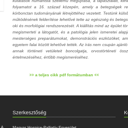
kutatások humanista szellemű megújítása, a tapasztalati, klin
folyamatot a 16. század közepén, amely a betegségek rend
kórbonctan tudományának létrejöttéhez vezetett. Testünk külső
működésének felderítése lehetővé tette az egészség és bete
oki és morfológiai rendszerezését. A kiállítás mind az épület t
megismerteti a látogatót, és a patológia jelen ismeretei al
mesterséges preparátumokat, demonstrációs eszközöket, am
egyetem falai között lehetővé tették. Az írás nem csupán ajánló 
annak történeti vetületeit boncolgatja, orvostörténeti ös
értelmezéséhez, értőbb megismeréséhez.
a teljes cikk pdf formátumban
Szerkesztőség
K
 A
Magyar Hospice-Palliatív Egyesület