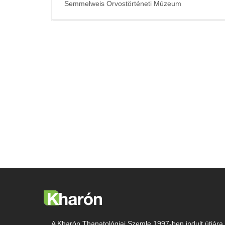
Semmelweis Orvostörténeti Múzeum
A Kharón Thanatológiai Szemle 1997-ben indult útjára.