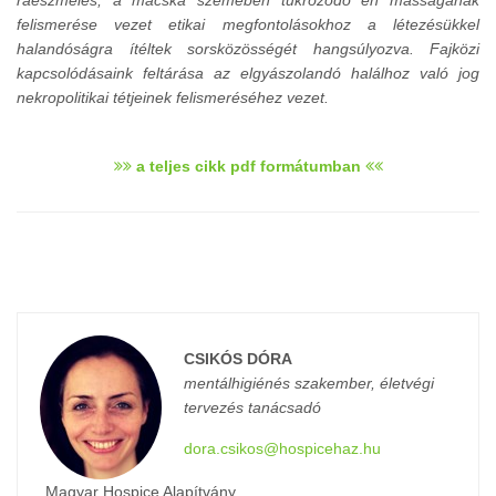
ráeszmélés, a macska szemében tükröződő én másságának
felismerése vezet etikai megfontolásokhoz a létezésükkel
halandóságra ítéltek sorsközösségét hangsúlyozva. Fajközi
kapcsolódásaink feltárása az elgyászolandó halálhoz való jog
nekropolitikai tétjeinek felismeréséhez vezet.
a teljes cikk pdf formátumban
CSIKÓS DÓRA
mentálhigiénés szakember, életvégi
tervezés tanácsadó
dora.csikos@hospicehaz.hu
Magyar Hospice Alapítvány