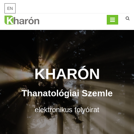
EN
Mobil
menü
KHARÓN
Thanatológiai Szemle
elektronikus folyóirat