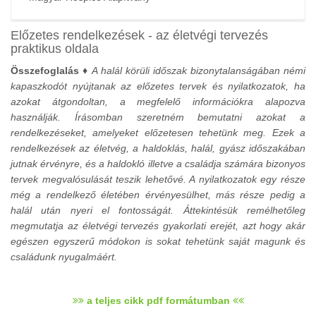
Előzetes rendelkezések - az életvégi tervezés
praktikus oldala
Összefoglalás ♦
A halál körüli időszak bizonytalanságában némi
kapaszkodót nyújtanak az előzetes tervek és nyilatkozatok, ha
azokat átgondoltan, a megfelelő információkra alapozva
használják. Írásomban szeretném bemutatni azokat a
rendelkezéseket, amelyeket előzetesen tehetünk meg. Ezek a
rendelkezések az életvég, a haldoklás, halál, gyász időszakában
jutnak érvényre, és a haldokló illetve a családja számára bizonyos
tervek megvalósulását teszik lehetővé. A nyilatkozatok egy része
még a rendelkező életében érvényesülhet, más része pedig a
halál után nyeri el fontosságát. Áttekintésük remélhetőleg
megmutatja az életvégi tervezés gyakorlati erejét, azt hogy akár
egészen egyszerű módokon is sokat tehetünk saját magunk és
családunk nyugalmáért.
a teljes cikk pdf formátumban