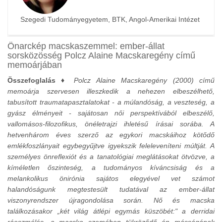
Szegedi Tudományegyetem, BTK, Angol-Amerikai Intézet
Önarckép macskaszemmel: ember-állat
sorsközösség Polcz Alaine Macskaregény című
memoárjában
Összefoglalás ♦
Polcz Alaine Macskaregény (2000) című
memoárja szervesen illeszkedik a nehezen elbeszélhető,
tabusított traumatapasztalatokat - a múlandóság, a veszteség, a
gyász élményeit - sajátosan női perspektívából elbeszélő,
vallomásos-filozofikus, önéletrajzi ihletésű írásai sorába. A
hetvenhárom éves szerző az egykori macskáihoz kötődő
emlékfoszlányait egybegyűjtve igyekszik feleleveníteni múltját. A
személyes önreflexiót és a tanatológiai meglátásokat ötvözve, a
kíméletlen őszinteség, a tudományos kíváncsiság és a
melankolikus önirónia sajátos elegyével vet számot
halandóságunk megtestesült tudatával az ember-állat
viszonyrendszer újragondolása során. Nő és macska
találkozásakor „két világ átlépi egymás küszöbét:" a derridai