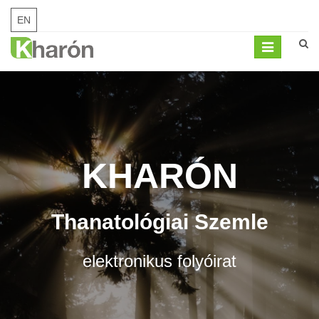
EN
Mobil
menü
KHARÓN
Thanatológiai Szemle
elektronikus folyóirat