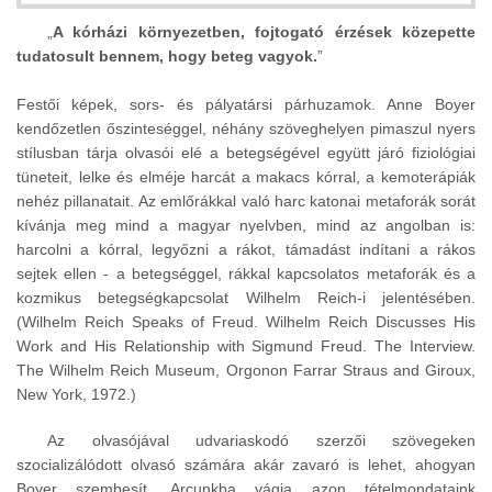
A kórházi környezetben, fojtogató érzések közepette
tudatosult bennem, hogy beteg vagyok.
Festői képek, sors- és pályatársi párhuzamok. Anne Boyer
kendőzetlen őszinteséggel, néhány szöveghelyen pimaszul nyers
stílusban tárja olvasói elé a betegségével együtt járó fiziológiai
tüneteit, lelke és elméje harcát a makacs kórral, a kemoterápiák
nehéz pillanatait. Az emlőrákkal való harc katonai metaforák sorát
kívánja meg mind a magyar nyelvben, mind az angolban is:
harcolni a kórral, legyőzni a rákot, támadást indítani a rákos
sejtek ellen - a betegséggel, rákkal kapcsolatos metaforák és a
kozmikus betegségkapcsolat Wilhelm Reich-i jelentésében.
(Wilhelm Reich Speaks of Freud. Wilhelm Reich Discusses His
Work and His Relationship with Sigmund Freud. The Interview.
The Wilhelm Reich Museum, Orgonon Farrar Straus and Giroux,
New York, 1972.)
Az olvasójával udvariaskodó szerzői szövegeken
szocializálódott olvasó számára akár zavaró is lehet, ahogyan
Boyer szembesít. Arcunkba vágja azon tételmondataink