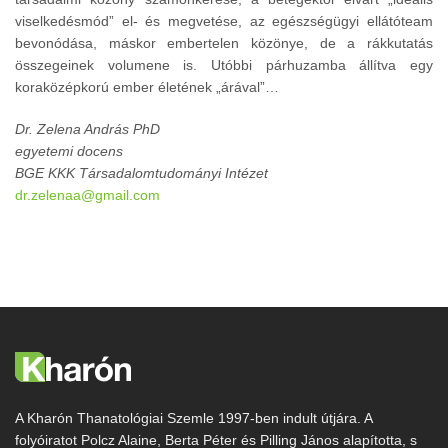
viselkedésmód” el- és megvetése, az egészségügyi ellátóteam
bevonódása, máskor embertelen közönye, de a rákkutatás
összegeinek volumene is. Utóbbi párhuzamba állítva egy
koraközépkorú ember életének „árával”…
Dr. Zelena András PhD
egyetemi docens
BGE KKK Társadalomtudományi Intézet
dr.zelenaa@gmail.com
A Kharón Thanatológiai Szemle 1997-ben indult útjára. A
folyóiratot Polcz Alaine, Berta Péter és Pilling János alapította, s