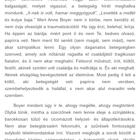
balgaságát, melyet vigaszul, a betegség hírét meghallva
mondunk.
„X-nek is volt, hamar meggyógyult”, „Levették a mellét
és kutya baja.”
Mert Anne Boyer nem ír körbe, nem kendőz el,
nem óvja olvasóját a traumatizációtól. Ha úgy érzi, belehal, leírja.
Ha éppen az bántja: miért pont ő és nem Te, kedves olvasó,
papírra veti. Nem ment föl senkit (sem magát, sem mást), nem
akar szimpatikus lenni. Egy olyan daganatos betegségben
szenved, amely sok nőtársát ragadta el családjától tragikusan
fiatalon, és ő nem akar meghalni. Felsorol művészt, írót, költőt,
festőt, akinek szintén volt családja és mellrákja is. És aki meghalt.
Akinek elvágólag bevégeztetett az életműve. Most pedig ő lett a
költő, aki betegségét veti papírra nem versben,
szembehelyezkedik a halállal, s nem akar alul maradni vele
szemben.
Boyer mindent úgy ír le, ahogy megélte, ahogy megtörtént.
Olybá tűnik, mintha a szerzőnek nem lenne ideje a színjátékra,
barokkosan túlzó és cicomázott helyzet- és állapotleírásokra.
Nem akar betegtársaiért felvonulni, a szűrések fontosságát
sulykoló tételmondatokat írni. Viszont megbújik a sorok között a
társadalmi közöny számonkérése, a betegektől elvárt „ideális