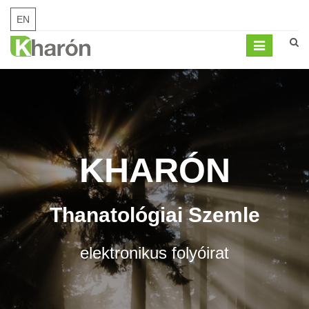
EN
Mobil
menü
KHARÓN
Thanatológiai Szemle
elektronikus folyóirat