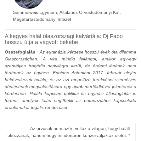
Semmelweis Egyetem, Általános Orvostudományi Kar,
Magatartástudományi Intézet
A kegyes halál olaszországi kálváriája: Dj Fabo
hosszú útja a vágyott békébe
Összefoglalás ·
Az eutanázia kérdése hosszú évek óta dilemma
Olaszországban. A vita mindig fellángol, amikor egy-egy
személyes tragédia napvilágra kerül, de érdemi lépések nem
történnek az ügyben. Fabiano Antoniani 2017. február elején
bekövetkezett halála, és az azt megelőző törekvései személyes
döntésének megvalósítására egy újabb mérföldkövet jelentenek a
kérdésben. Halála kapcsán politikai és egyházi állásfoglalás is
történt, amelyek talán segíthetik az eutanáziához kapcsolódó
problémakör legális rendezését.
Az orvosok nem azért voltak a világon, hogy halált
okozzanak, hanem hogy mindenáron konzerválják az életet.