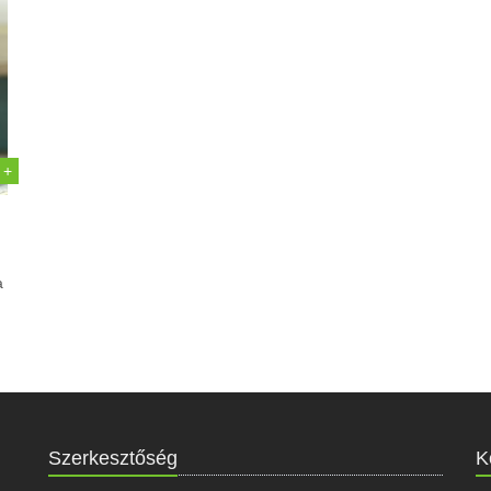
 +
a
Szerkesztőség
K