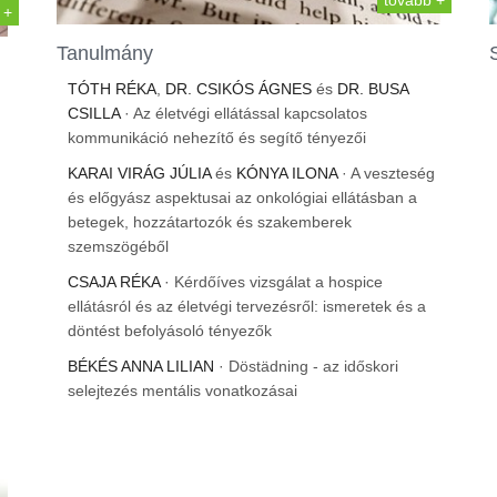
tovább +
 +
Tanulmány
TÓTH RÉKA
,
DR. CSIKÓS ÁGNES
és
DR. BUSA
CSILLA
· Az életvégi ellátással kapcsolatos
kommunikáció nehezítő és segítő tényezői
KARAI VIRÁG JÚLIA
és
KÓNYA ILONA
· A veszteség
és előgyász aspektusai az onkológiai ellátásban a
betegek, hozzátartozók és szakemberek
szemszögéből
CSAJA RÉKA
· Kérdőíves vizsgálat a hospice
ellátásról és az életvégi tervezésről: ismeretek és a
döntést befolyásoló tényezők
BÉKÉS ANNA LILIAN
· Döstädning - az időskori
selejtezés mentális vonatkozásai