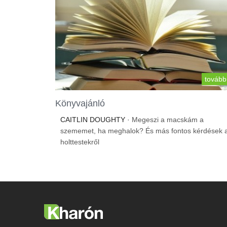
tovább
Könyvajánló
CAITLIN DOUGHTY
· Megeszi a macskám a
szememet, ha meghalok? És más fontos kérdések 
holttestekről