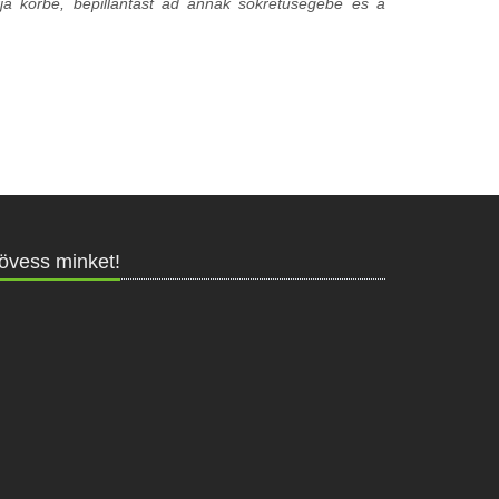
rja körbe, bepillantást ad annak sokrétűségébe és a
övess minket!