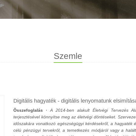
Szemle
Digitális hagyaték - digitális lenyomatunk elsimít
Összefoglalás ·
A 2014-ben alakult Életvégi Tervezés Alap
terjesztésével könnyítse meg az életvégi döntéseket. Szervezet
időszakára vonatkozó egészségügyi kérdésekről, a hagyaték é
célú pénzügyi tervekről, a temetkezés módjáról vagy a haláltuda