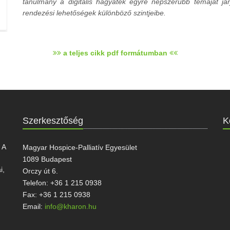
tanulmány a digitális hagyaték egyre népszerűbb témáját já
rendezési lehetőségek különböző szintjeibe.
a teljes cikk pdf formátumban
Szerkesztőség
K
 A
Magyar Hospice-Palliatív Egyesület
1089 Budapest
i,
Orczy út 6.
Telefon: +36 1 215 0938
Fax: +36 1 215 0938
Email:
info@kharon.hu