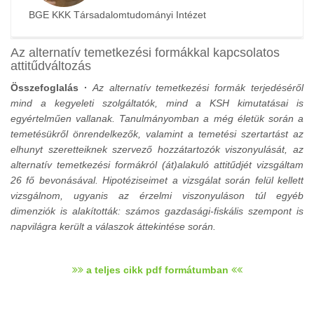
BGE KKK Társadalomtudományi Intézet
Az alternatív temetkezési formákkal kapcsolatos
attitűdváltozás
Összefoglalás ·
Az alternatív temetkezési formák terjedéséről
mind a kegyeleti szolgáltatók, mind a KSH kimutatásai is
egyértelműen vallanak. Tanulmányomban a még életük során a
temetésükről önrendelkezők, valamint a temetési szertartást az
elhunyt szeretteiknek szervező hozzátartozók viszonyulását, az
alternatív temetkezési formákról (át)alakuló attitűdjét vizsgáltam
26 fő bevonásával. Hipotéziseimet a vizsgálat során felül kellett
vizsgálnom, ugyanis az érzelmi viszonyuláson túl egyéb
dimenziók is alakították: számos gazdasági-fiskális szempont is
napvilágra került a válaszok áttekintése során.
a teljes cikk pdf formátumban