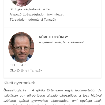
SE Egészségtudományi Kar
Alapozó Egészségtudományi Intézet
Társadalomtudományi Tanszék
NÉMETH GYÖRGY
egyetemi tanár, tanszékvezető
ELTE, BTK
Ókortörténeti Tanszék
Kitett gyermekek
Összefoglalás ·
A görög történelem egyik legismertebb, de
valójában egy félreértésen alapuló elbeszélése a testi hibával
született spártai gyermekek elpusztítása, ami egyfajta antik