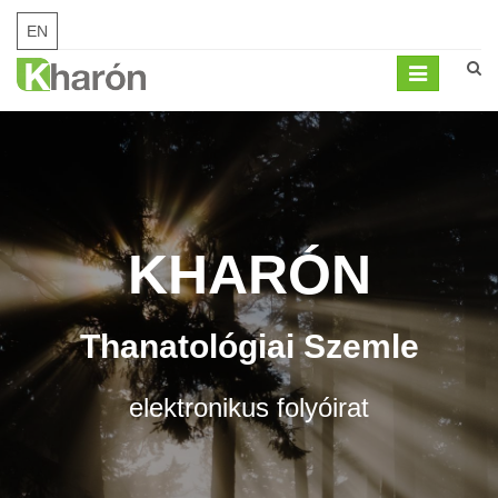
EN
Mobil
menü
KHARÓN
Thanatológiai Szemle
elektronikus folyóirat