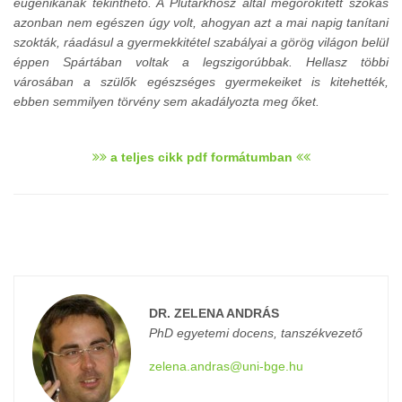
eugenikának tekinthető. A Plutarkhosz által megörökített szokás
azonban nem egészen úgy volt, ahogyan azt a mai napig tanítani
szokták, ráadásul a gyermekkitétel szabályai a görög világon belül
éppen Spártában voltak a legszigorúbbak. Hellasz többi
városában a szülők egészséges gyermekeiket is kitehették,
ebben semmilyen törvény sem akadályozta meg őket.
a teljes cikk pdf formátumban
DR. ZELENA ANDRÁS
PhD egyetemi docens, tanszékvezető
zelena.andras@uni-bge.hu