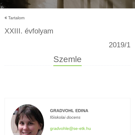
Tartalom
XXIII. évfolyam
2019/1
Szemle
GRADVOHL EDINA
főiskolai docens
gradvohle@se-etk.hu