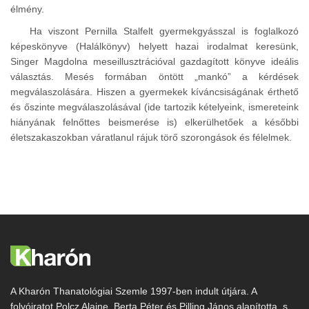
élmény.
Ha viszont Pernilla Stalfelt gyermekgyásszal is foglalkozó
képeskönyve (Halálkönyv) helyett hazai irodalmat keresünk,
Singer Magdolna meseillusztrációval gazdagított könyve ideális
választás. Mesés formában öntött
mankó
a kérdések
megválaszolására. Hiszen a gyermekek kíváncsiságának érthető
és őszinte megválaszolásával (ide tartozik kételyeink, ismereteink
hiányának felnőttes beismerése is) elkerülhetőek a későbbi
életszakaszokban váratlanul rájuk törő szorongások és félelmek.
A Kharón Thanatológiai Szemle 1997-ben indult útjára. A
folyóiratot Polcz Alaine, Berta Péter és Pilling János alapította, s