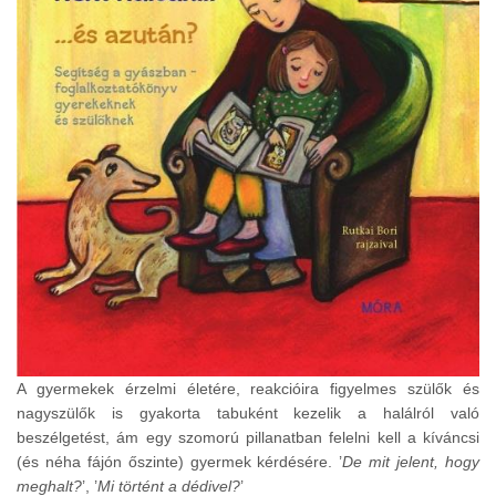
A gyermekek érzelmi életére, reakcióira figyelmes szülők és
nagyszülők is gyakorta tabuként kezelik a halálról való
beszélgetést, ám egy szomorú pillanatban felelni kell a kíváncsi
(és néha fájón őszinte) gyermek kérdésére. ’
De mit jelent, hogy
meghalt?
’, ’
Mi történt a dédivel?
’