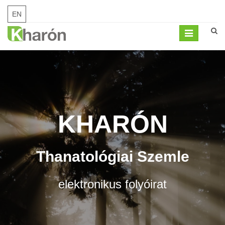
EN
Mobil
menü
KHARÓN
Thanatológiai Szemle
elektronikus folyóirat