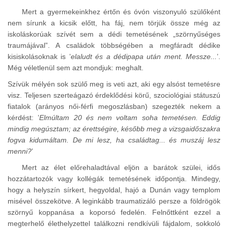
Mert a gyermekeinkhez értőn és óvón viszonyuló szülőként
nem sírunk a kicsik előtt, ha fáj, nem törjük össze még az
iskoláskorúak szívét sem a dédi temetésének
szörnyűséges
traumájával
. A családok többségében a megfáradt dédike
kisiskolásoknak is ’
elaludt és a dédipapa után ment. Messze...
’.
Még véletlenül sem azt mondjuk: meghalt.
Szívük mélyén sok szülő meg is veti azt, aki egy alsóst temetésre
visz. Teljesen szerteágazó érdeklődési körű, szociológiai státuszú
fiatalok (arányos női-férfi megoszlásban) szegezték nekem a
kérdést: ’
Elmúltam 20 és nem voltam soha temetésen. Eddig
mindig megúsztam; az érettségire, később meg a vizsgaidőszakra
fogva kidumáltam. De mi lesz, ha családtag... és muszáj lesz
menni?
’
Mert az élet előrehaladtával eljön a barátok szülei, idős
hozzátartozók vagy kollégák temetésének időpontja. Mindegy,
hogy a helyszín sírkert, hegyoldal, hajó a Dunán vagy templom
misével összekötve. A leginkább traumatizáló persze a földrögök
szörnyű koppanása a koporsó fedelén. Felnőttként ezzel a
megterhelő élethelyzettel találkozni rendkívüli fájdalom, sokkoló