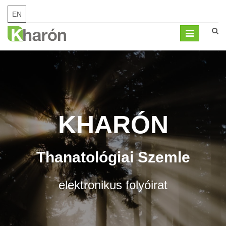
EN
Mobil
menü
KHARÓN
Thanatológiai Szemle
elektronikus folyóirat