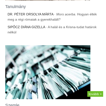
Tanulmány
DR. PÉTER ORSOLYA MÁRTA
·
Mors acerba.
Hogyan élték
meg a régi rómaiak a gyerekhalált?
SIPŐCZ DIÁNA GIZELLA
· A halál és a Krisna-tudat határok
nélkül
tovább +
Szemle